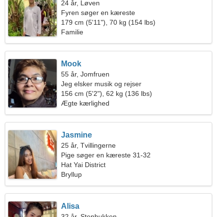
24 år, Løven
Fyren søger en kæreste
179 cm (5'11"), 70 kg (154 lbs)
Familie
Mook
55 år, Jomfruen
Jeg elsker musik og rejser
156 cm (5'2"), 62 kg (136 lbs)
Ægte kærlighed
Jasmine
25 år, Tvillingerne
Pige søger en kæreste 31-32
Hat Yai District
Bryllup
Alisa
32 år, Stenbukken