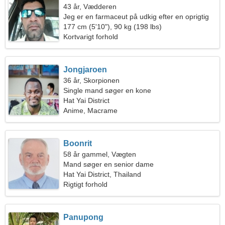
43 år, Vædderen
Jeg er en farmaceut på udkig efter en oprigtig
kvinde
177 cm (5'10"), 90 kg (198 lbs)
Kortvarigt forhold
Jongjaroen
36 år, Skorpionen
Single mand søger en kone
Hat Yai District
Anime, Macrame
Boonrit
58 år gammel, Vægten
Mand søger en senior dame
Hat Yai District, Thailand
Rigtigt forhold
Panupong